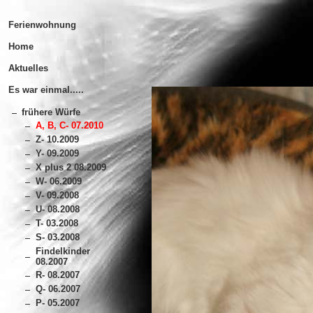
Ferienwohnung
Home
Aktuelles
Es war einmal.....
frühere Würfe
A, B, C- 07.2010
Z- 10.2009
Y- 09.2009
X plus 2 08.2009
W- 06.2009
V- 09.2008
U- 08.2008
T- 03.2008
S- 03.2008
Findelkinder
08.2007
R- 08.2007
Q- 06.2007
P- 05.2007