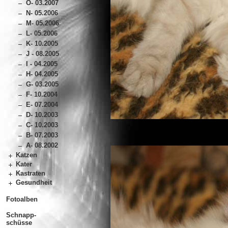
O- 03.2007
N- 05.2006
M- 05.2006
L- 05.2006
K- 10.2005
J - 08.2005
I - 04.2005
H- 04.2005
G- 03.2005
F- 10.2004
E- 07.2004
D- 10.2003
C- 10.2003
B- 07.2003
A- 08.2002
Katzen
Kater
Kastraten
Gesundheit
Fotoalben
Schnapp-
schüsse